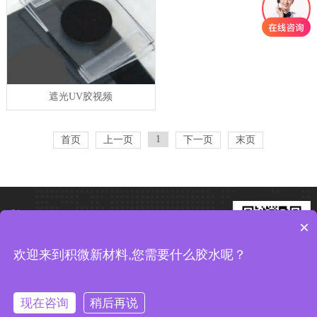
遮光UV胶视频
1
首页
上一页
下一页
末页
手机：13632317911
×
电话：13632317911
欢迎来到积微新材料,您需要什么胶水呢？
邮箱：649614928@qq.com
加微信 享优惠
现在咨询
稍后再说
在线咨询
拨打电话