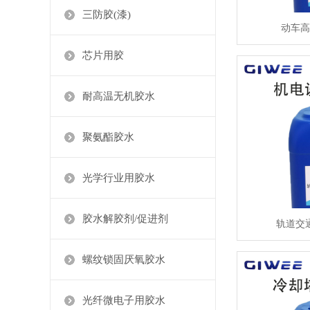
三防胶(漆)
动车高
芯片用胶
耐高温无机胶水
聚氨酯胶水
光学行业用胶水
胶水解胶剂/促进剂
轨道交
螺纹锁固厌氧胶水
光纤微电子用胶水