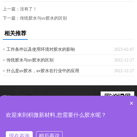
上一篇：没有了！
下一篇：
传统胶水与uv胶水的区别
相关推荐
工作条件以及使用环境对胶水的影响
2023-02-07
传统胶水与uv胶水的区别
2022-12-27
什么是uv胶水，uv胶水在行业中的应用
2022-12-27
手机：13632317911
×
电话：13632317911
欢迎来到积微新材料,您需要什么胶水呢？
邮箱：649614928@qq.com
加微信 享优惠
现在咨询
稍后再说